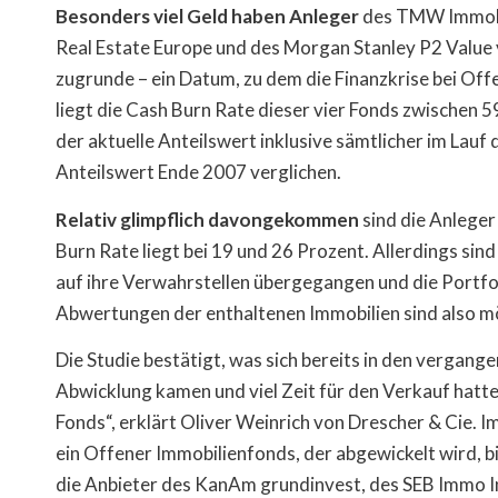
Besonders viel Geld haben Anleger
des TMW Immobi
Real Estate Europe und des Morgan Stanley P2 Value 
zugrunde – ein Datum, zu dem die Finanzkrise bei Of
liegt die Cash Burn Rate dieser vier Fonds zwischen 
der aktuelle Anteilswert inklusive sämtlicher im Lau
Anteilswert Ende 2007 verglichen.
Relativ glimpflich davongekommen
sind die Anleger
Burn Rate liegt bei 19 und 26 Prozent. Allerdings sin
auf ihre Verwahrstellen übergegangen und die Portfol
Abwertungen der enthaltenen Immobilien sind also mö
Die Studie bestätigt, was sich bereits in den vergange
Abwicklung kamen und viel Zeit für den Verkauf hatten
Fonds“, erklärt Oliver Weinrich von Drescher & Cie. 
ein Offener Immobilienfonds, der abgewickelt wird, 
die Anbieter des KanAm grundinvest, des SEB Immo I