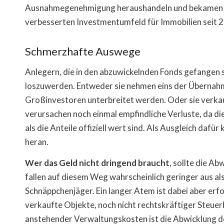
Ausnahmegenehmigung heraushandeln und bekamen fün
verbesserten Investmentumfeld für Immobilien seit 2
Schmerzhafte Auswege
Anlegern, die in den abzuwickelnden Fonds gefangen si
loszuwerden. Entweder sie nehmen eins der Übernahme
Großinvestoren unterbreitet werden. Oder sie verkau
verursachen noch einmal empfindliche Verluste, da di
als die Anteile offiziell wert sind. Als Ausgleich da
heran.
Wer das Geld nicht dringend braucht
, sollte die A
fallen auf diesem Weg wahrscheinlich geringer aus als
Schnäppchenjäger. Ein langer Atem ist dabei aber erf
verkaufte Objekte, noch nicht rechtskräftiger Steue
anstehender Verwaltungskosten ist die Abwicklung de