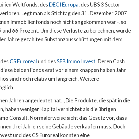
lien Weltfonds, des
DEGI Europa
, des UBS 3 Sector
verloren. Legt man als Stichtag den 31. Dezember 2007
fenen Immobilienfonds noch nicht angekommen war -, so
59 und 66 Prozent. Um diese Verluste zu berechnen, wurde
f der Jahre gezahlten Substanzausschüttungen mit dem
 des
CS Euroreal
und des
SEB Immo Invest
. Deren Cash
d diese beiden Fonds erst vor einem knappen halben Jahr
ios sind noch relativ umfangreich. Weitere
glich.
nen Jahren angedeutet hat. „Die Produkte, die spät in die
, haben weniger Kapital vernichtet als die übrigen
Immo Consult. Normalerweise sieht das Gesetz vor, dass
binnen drei Jahren seine Gebäude verkaufen muss. Doch
nvest und des CS Euroreal konnten eine