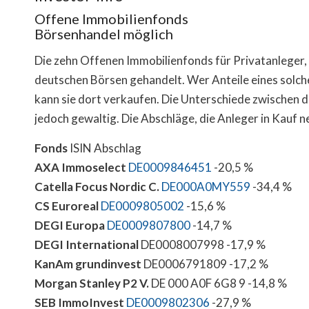
Offene Immobilienfonds
Börsenhandel möglich
Die zehn Offenen Immobilienfonds für Privatanleger,
deutschen Börsen gehandelt. Wer Anteile eines solch
kann sie dort verkaufen. Die Unterschiede zwischen d
jedoch gewaltig. Die Abschläge, die Anleger in Kauf 
Fonds
ISIN Abschlag
AXA Immoselect
DE0009846451
-20,5 %
Catella Focus Nordic C.
DE000A0MY559
-34,4 %
CS Euroreal
DE0009805002
-15,6 %
DEGI Europa
DE0009807800
-14,7 %
DEGI International
DE0008007998 -17,9 %
KanAm grundinvest
DE0006791809 -17,2 %
Morgan Stanley P2 V.
DE 000 A0F 6G8 9 -14,8 %
SEB ImmoInvest
DE0009802306
-27,9 %