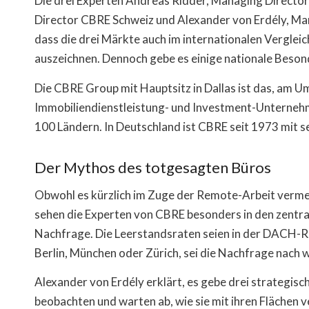
Die drei Experten Andreas Ridder, Managing Directo
Director CBRE Schweiz und Alexander von Erdély, Man
dass die drei Märkte auch im internationalen Vergleich
auszeichnen. Dennoch gebe es einige nationale Beson
Die CBRE Group mit Hauptsitz in Dallas ist das, am
Immobiliendienstleistung- und Investment-Unternehme
100 Ländern. In Deutschland ist CBRE seit 1973 mit se
Der Mythos des totgesagten Büros
Obwohl es kürzlich im Zuge der Remote-Arbeit vermeh
sehen die Experten von CBRE besonders in den zentra
Nachfrage. Die Leerstandsraten seien in der DACH-Re
Berlin, München oder Zürich, sei die Nachfrage nach w
Alexander von Erdély erklärt, es gebe drei strategi
beobachten und warten ab, wie sie mit ihren Flächen v