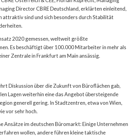
r CBRE Österreich & CEE, Florian Kuprecht, Managing
aging Director CBRE Deutschland, erklärten einleitend,
 attraktiv sind und sich besonders durch Stabilität
derheiten.
 Umsatz 2020 gemessen, weltweit größte
n. Es beschäftigt über 100.000 Mitarbeiter in mehr als
iner Zentrale in Frankfurt am Main ansässig.
rt Diskussion über die Zukunft von Büroflächen gab,
len Lagen weiterhin eine das Angebot übersteigende
gion generell gering. In Stadtzentren, etwa von Wien,
ie vor sehr hoch.
sche Ansätze im deutschen Büromarkt: Einige Unternehmen
erfahren wollen, andere führen kleine taktische