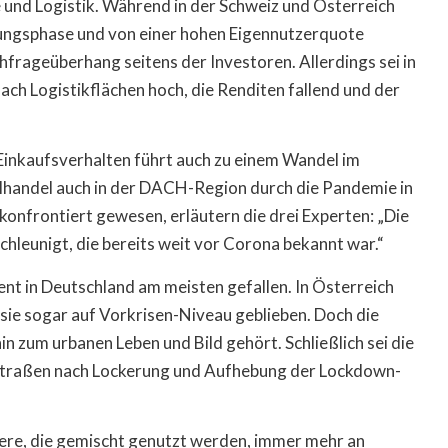
e und Logistik. Während in der Schweiz und Österreich
klungsphase und von einer hohen Eigennutzerquote
hfrageüberhang seitens der Investoren. Allerdings sei in
ach Logistikflächen hoch, die Renditen fallend und der
inkaufsverhalten führt auch zu einem Wandel im
elhandel auch in der DACH-Region durch die Pandemie in
onfrontiert gewesen, erläutern die drei Experten: „Die
chleunigt, die bereits weit vor Corona bekannt war.“
ent in Deutschland am meisten gefallen. In Österreich
 sie sogar auf Vorkrisen-Niveau geblieben. Doch die
in zum urbanen Leben und Bild gehört. Schließlich sei die
straßen nach Lockerung und Aufhebung der Lockdown-
re, die gemischt genutzt werden, immer mehr an