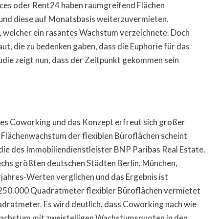
ces oder Rent24 haben raumgreifend Flächen
und diese auf Monatsbasis weiterzuvermieten.
, welcher ein rasantes Wachstum verzeichnete. Doch
ut, die zu bedenken gaben, dass die Euphorie für das
udie zeigt nun, dass der Zeitpunkt gekommen sein
des Coworking und das Konzept erfreut sich großer
e Flächenwachstum der flexiblen Büroflächen scheint
ie des Immobiliendienstleister BNP Paribas Real Estate.
sechs größten deutschen Städten Berlin, München,
jahres-Werten verglichen und das Ergebnis ist
 250.000 Quadratmeter flexibler Büroflächen vermietet
adratmeter. Es wird deutlich, dass Coworking nach wie
e Wachstum mit zweistelligen Wachstumsquoten in den