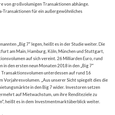
re von großvolumigen Transaktionen abhänge.
ga-Transaktionen für ein außergewöhnliches
annten „Big 7“ legen, heißt es in der Studie weiter. Die
nkfurt am Main, Hamburg, Köln, München und Stuttgart,
nsvolumen auf sich vereint. 26 Milliarden Euro, rund
in den ersten neun Monaten 2018 in den „Big 7“
as Transaktionsvolumen unterdessen auf rund 16
m Vorjahresvolumen. „Aus unserer Sicht spiegelt dies die
etungsmärkte in den Big 7 wider. Investoren setzen
rmehrt auf Mietwachstum, um ihre Renditeziele zu
“, heißt es in dem Investmentmarktüberblick weiter.