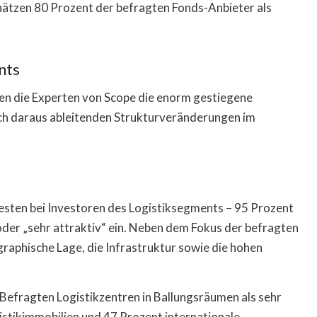
hätzen 80 Prozent der befragten Fonds-Anbieter als
nts
ben die Experten von Scope die enorm gestiegene
ch daraus ableitenden Strukturveränderungen im
esten bei Investoren des Logistiksegments – 95 Prozent
oder „sehr attraktiv“ ein. Neben dem Fokus der befragten
raphische Lage, die Infrastruktur sowie die hohen
efragten Logistikzentren in Ballungsräumen als sehr
istikimmobilien und 47 Prozent internationale