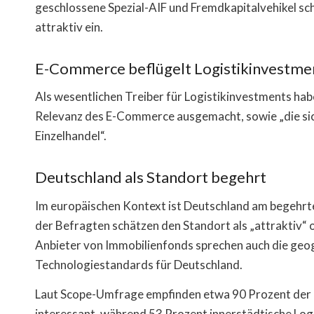
geschlossene Spezial-AIF und Fremdkapitalvehikel sc
attraktiv ein.
E-Commerce beflügelt Logistikinvestme
Als wesentlichen Treiber für Logistikinvestments ha
Relevanz des E-Commerce ausgemacht, sowie „die si
Einzelhandel“.
Deutschland als Standort begehrt
Im europäischen Kontext ist Deutschland am begehrt
der Befragten schätzen den Standort als „attraktiv“ 
Anbieter von Immobilienfonds sprechen auch die geog
Technologiestandards für Deutschland.
Laut Scope-Umfrage empfinden etwa 90 Prozent der B
interessant, während 53 Prozent innerstädtische Log