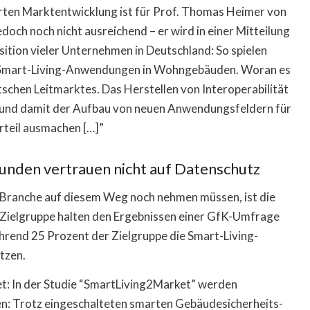
erten Marktentwicklung ist für Prof. Thomas Heimer von
h noch nicht ausreichend – er wird in einer Mitteilung
Position vieler Unternehmen in Deutschland: So spielen
er Smart-Living-Anwendungen in Wohngebäuden. Woran es
tschen Leitmarktes. Das Herstellen von Interoperabilität
und damit der Aufbau von neuen Anwendungsfeldern für
teil ausmachen […]”
unden vertrauen nicht auf Datenschutz
 Branche auf diesem Weg noch nehmen müssen, ist die
Zielgruppe halten den Ergebnissen einer GfK-Umfrage
ährend 25 Prozent der Zielgruppe die Smart-Living-
tzen.
et: In der Studie “SmartLiving2Market” werden
en: Trotz eingeschalteten smarten Gebäudesicherheits-