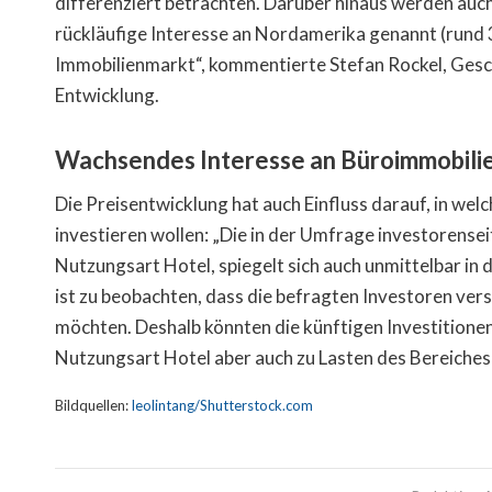
differenziert betrachten. Darüber hinaus werden auch
rückläufige Interesse an Nordamerika genannt (rund 33
Immobilienmarkt“, kommentierte Stefan Rockel, Gesc
Entwicklung.
Wachsendes Interesse an Büroimmobili
Die Preisentwicklung hat auch Einfluss darauf, in we
investieren wollen: „Die in der Umfrage investorense
Nutzungsart Hotel, spiegelt sich auch unmittelbar in 
ist zu beobachten, dass die befragten Investoren ver
möchten. Deshalb könnten die künftigen Investitionen
Nutzungsart Hotel aber auch zu Lasten des Bereiches 
Bildquellen:
leolintang/Shutterstock.com