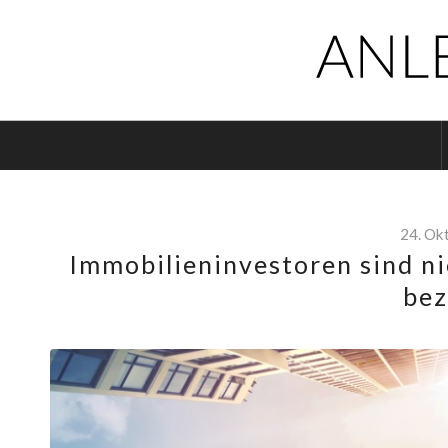
24. Ok
Immobilieninvestoren sind nic
bez