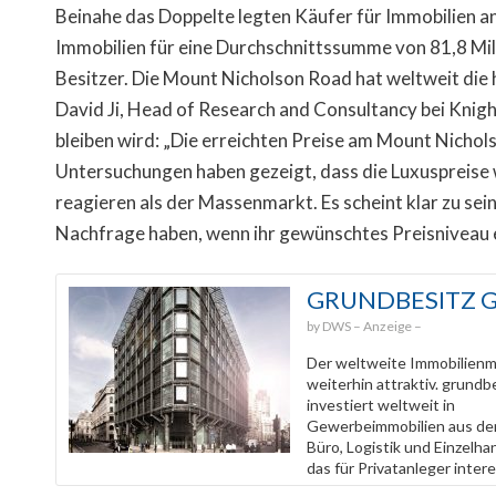
Beinahe das Doppelte legten Käufer für Immobilien a
Immobilien für eine Durchschnittssumme von 81,8 Mil
Besitzer. Die Mount Nicholson Road hat weltweit die
David Ji, Head of Research and Consultancy bei Knigh
bleiben wird: „Die erreichten Preise am Mount Nichol
Untersuchungen haben gezeigt, dass die Luxuspreise
reagieren als der Massenmarkt. Es scheint klar zu se
Nachfrage haben, wenn ihr gewünschtes Preisniveau er
GRUNDBESITZ 
DWS
Der weltweite Immobilienma
weiterhin attraktiv. grundbe
investiert weltweit in
Gewerbeimmobilien aus de
Büro, Logistik und Einzelh
das für Privatanleger intere