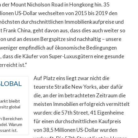
n der Mount Nicholson Road in Hongkong hin. 35
lionen US-Dollar wechselten von 2015 bis 2019 den
 höchsten durchschnittlichen Immobilienkaufpreise und
t Frank China, geht davon aus, dass dies auch weiter so
son und an dessen Bergspitze sind nachhaltig – unsere
 weniger empfindlich auf ökonomische Bedingungen
in, dass die Käufer von Super-Luxusgütern eine gesunde
reicht ist.“
Auf Platz eins liegt zwar nicht die
GLOBAL
teuerste Straße New Yorks, aber dafür
die, an der im betrachteten Zeitraum die
rkt bleibt
meisten Immobilien erfolgreich vermittelt
sitz global
wurden: die 57th Street, 41 Eigenheime
n Bereichen
für einen durchschnittlichen Kaufpreis
andel. Warum
von 38,5 Millionen US-Dollar wurden
ssant ist.