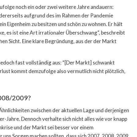
ufolge noch ein oder zwei weitere Jahre andauern:
andererseits aufgrund des im Rahmen der Pandemie
in Eigenheim zu besitzen und schön zu wohnen. Er hält
ke, es ist eine Art irrationaler Überschwang”, beschreibt
chen Sicht. Eine klare Begründung, aus der der Markt
 jedoch fast vollständig aus: “[Der Markt] schwankt
rlust kommt demzufolge also vermutlich nicht plötzlich,
 2008/2009?
 Ähnlichkeiten zwischen der aktuellen Lage und derjenigen
r-Jahre. Dennoch verhalte sich nicht alles wie vor knapp
krise und der Markt sei besser vor einem
r uns Sorgen machen sollten, dass sich 2007, 2008, 2009