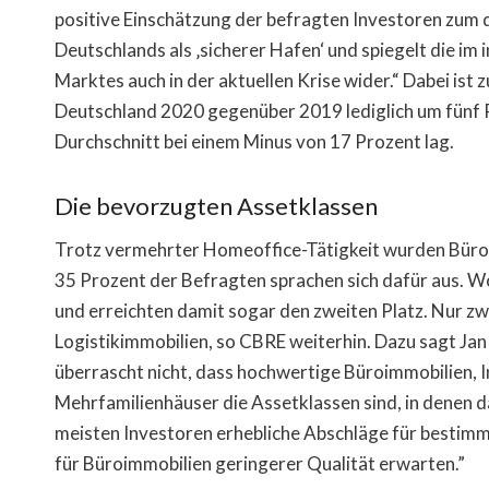
positive Einschätzung der befragten Investoren zum
Deutschlands als ‚sicherer Hafen‘ und spiegelt die im 
Marktes auch in der aktuellen Krise wider.“ Dabei ist 
Deutschland 2020 gegenüber 2019 lediglich um fünf 
Durchschnitt bei einem Minus von 17 Prozent lag.
Die bevorzugten Assetklassen
Trotz vermehrter Homeoffice-Tätigkeit wurden Büroi
35 Prozent der Befragten sprachen sich dafür aus. 
und erreichten damit sogar den zweiten Platz. Nur zw
Logistikimmobilien, so CBRE weiterhin. Dazu sagt Jan
überrascht nicht, dass hochwertige Büroimmobilien, I
Mehrfamilienhäuser die Assetklassen sind, in denen da
meisten Investoren erhebliche Abschläge für bestimm
für Büroimmobilien geringerer Qualität erwarten.”