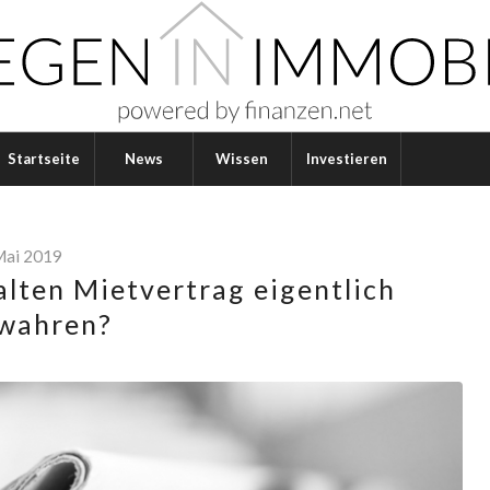
Startseite
News
Wissen
Investieren
Mai 2019
alten Mietvertrag eigentlich
wahren?