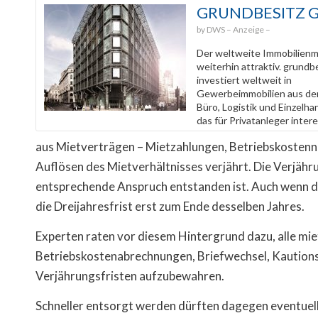
GRUNDBESITZ 
DWS
Der weltweite Immobilienma
weiterhin attraktiv. grundbe
investiert weltweit in
Gewerbeimmobilien aus de
Büro, Logistik und Einzelh
das für Privatanleger intere
aus Mietverträgen – Mietzahlungen, Betriebskostennac
Auflösen des Mietverhältnisses verjährt. Die Verjähr
entsprechende Anspruch entstanden ist. Auch wenn da
die Dreijahresfrist erst zum Ende desselben Jahres.
Experten raten vor diesem Hintergrund dazu, alle mi
Betriebskostenabrechnungen, Briefwechsel, Kautions
Verjährungsfristen aufzubewahren.
Schneller entsorgt werden dürften dagegen eventue