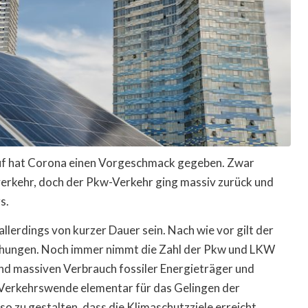
auf hat Corona einen Vorgeschmack gegeben. Zwar
erkehr, doch der Pkw-Verkehr ging massiv zurück und
s.
lerdings von kurzer Dauer sein. Nach wie vor gilt der
ühungen. Noch immer nimmt die Zahl der Pkw und LKW
end massiven Verbrauch fossiler Energieträger und
 Verkehrswende elementar für das Gelingen der
so zu gestalten, dass die Klimaschutzziele erreicht