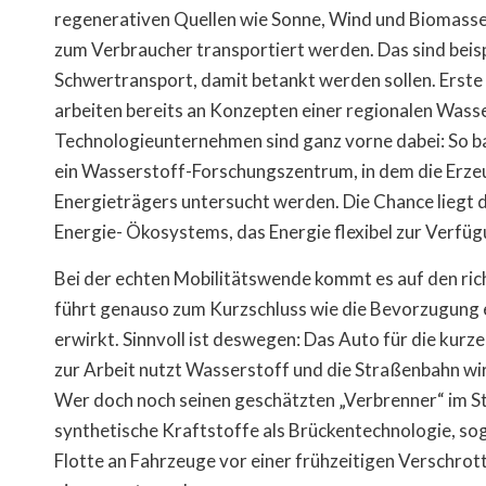
regenerativen Quellen wie Sonne, Wind und Biomasse
zum Verbraucher transportiert werden. Das sind beisp
Schwertransport, damit betankt werden sollen. Erste
arbeiten bereits an Konzepten einer regionalen Was
Technologieunternehmen sind ganz vorne dabei: So ba
ein Wasserstoff-Forschungszentrum, in dem die Erze
Energieträgers untersucht werden. Die Chance liegt d
Energie- Ökosystems, das Energie flexibel zur Verfügu
Bei der echten Mobilitätswende kommt es auf den rich
führt genauso zum Kurzschluss wie die Bevorzugung ei
erwirkt. Sinnvoll ist deswegen: Das Auto für die kurze
zur Arbeit nutzt Wasserstoff und die Straßenbahn w
Wer doch noch seinen geschätzten „Verbrenner“ im Sta
synthetische Kraftstoffe als Brückentechnologie, so
Flotte an Fahrzeuge vor einer frühzeitigen Verschro