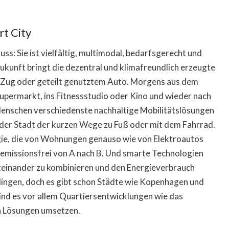
rt City
s: Sie ist vielfältig, multimodal, bedarfsgerecht und
Zukunft bringt die dezentral und klimafreundlich erzeugte
 Zug oder geteilt genutztem Auto. Morgens aus dem
upermarkt, ins Fitnessstudio oder Kino und wieder nach
 Menschen verschiedenste nachhaltige Mobilitätslösungen
n der Stadt der kurzen Wege zu Fuß oder mit dem Fahrrad.
rgie, die von Wohnungen genauso wie von Elektroautos
d emissionsfrei von A nach B. Und smarte Technologien
miteinander zu kombinieren und den Energieverbrauch
 klingen, doch es gibt schon Städte wie Kopenhagen und
sind es vor allem Quartiersentwicklungen wie das
en Lösungen umsetzen.