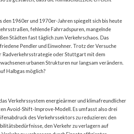
us den 1960er und 1970er-Jahren spiegelt sich bis heute
kehrsstraßen, fehlende Fahrradspuren, mangelnde
oßen Städten fast täglich zum Verkehrschaos. Das
friedene Pendler und Einwohner. Trotz der Versuche
rer Radverkehrsstrategie oder Stuttgart mit dem
gewachsenen urbanen Strukturen nur langsam verändern.
 auf Halbgas möglich?
 das Verkehrssystem energieärmer und klimafreundlicher
en Avoid-Shift-Improve-Modell. Es umfasst also drei
ifenabdruck des Verkehrssektors zu reduzieren: den
ilitätsbedürfnisse, den Verkehr zu verlagern auf