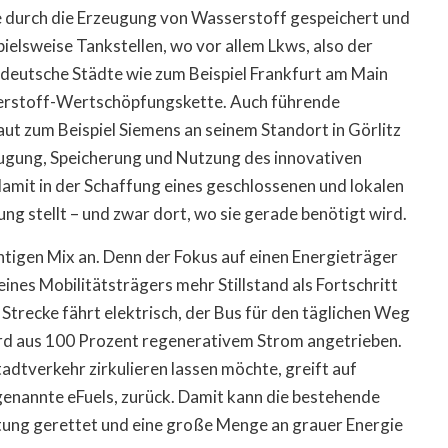
 durch die Erzeugung von Wasserstoff gespeichert und
ielsweise Tankstellen, wo vor allem Lkws, also der
 deutsche Städte wie zum Beispiel Frankfurt am Main
serstoff-Wertschöpfungskette. Auch führende
ut zum Beispiel Siemens an seinem Standort in Görlitz
ugung, Speicherung und Nutzung des innovativen
amit in der Schaffung eines geschlossenen und lokalen
ng stellt – und zwar dort, wo sie gerade benötigt wird.
tigen Mix an. Denn der Fokus auf einen Energieträger
nes Mobilitätsträgers mehr Stillstand als Fortschritt
 Strecke fährt elektrisch, der Bus für den täglichen Weg
ird aus 100 Prozent regenerativem Strom angetrieben.
dtverkehr zirkulieren lassen möchte, greift auf
genannte eFuels, zurück. Damit kann die bestehende
ttung gerettet und eine große Menge an grauer Energie