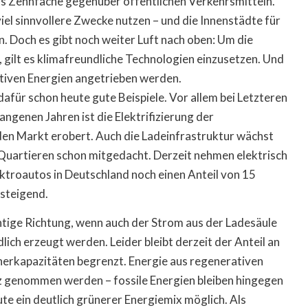
is Zehnfache gegenüber öffentlichen Verkehrsmitteln.
 viel sinnvollere Zwecke nutzen – und die Innenstädte für
. Doch es gibt noch weiter Luft nach oben: Um die
gilt es klimafreundliche Technologien einzusetzen. Und
rativen Energien angetrieben werden.
für schon heute gute Beispiele. Vor allem bei Letzteren
angenen Jahren ist die Elektrifizierung der
n Markt erobert. Auch die Ladeinfrastruktur wächst
Quartieren schon mitgedacht. Derzeit nehmen elektrisch
ktroautos in Deutschland noch einen Anteil von 15
 steigend.
ichtige Richtung, wenn auch der Strom aus der Ladesäule
lich erzeugt werden. Leider bleibt derzeit der Anteil an
herkapazitäten begrenzt. Energie aus regenerativen
 genommen werden – fossile Energien bleiben hingegen
te ein deutlich grünerer Energiemix möglich. Als