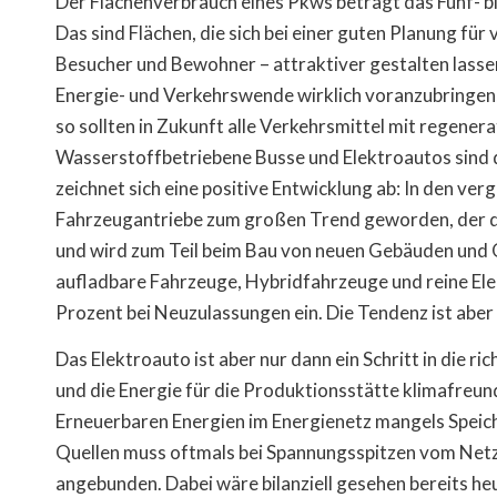
Der Flächenverbrauch eines Pkws beträgt das Fünf- b
Das sind Flächen, die sich bei einer guten Planung für
Besucher und Bewohner – attraktiver gestalten lassen
Energie- und Verkehrswende wirklich voranzubringen, 
so sollten in Zukunft alle Verkehrsmittel mit regene
Wasserstoffbetriebene Busse und Elektroautos sind da
zeichnet sich eine positive Entwicklung ab: In den verg
Fahrzeugantriebe zum großen Trend geworden, der de
und wird zum Teil beim Bau von neuen Gebäuden und 
aufladbare Fahrzeuge, Hybridfahrzeuge und reine Ele
Prozent bei Neuzulassungen ein. Die Tendenz ist aber
Das Elektroauto ist aber nur dann ein Schritt in die r
und die Energie für die Produktionsstätte klimafreund
Erneuerbaren Energien im Energienetz mangels Speic
Quellen muss oftmals bei Spannungsspitzen vom Netz
angebunden. Dabei wäre bilanziell gesehen bereits heu