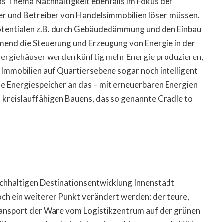
as Thema Nachhaltigkeit ebenfalls im Fokus der
er und Betreiber von Handelsimmobilien lösen müssen.
rpotentialen z.B. durch Gebäudedämmung und den Einbau
hmend die Steuerung und Erzeugung von Energie in der
nergiehäuser werden künftig mehr Energie produzieren,
e Immobilien auf Quartiersebene sogar noch intelligent
ble Energiespeicher an das – mit erneuerbaren Energien
es kreislauffähigen Bauens, das so genannte Cradle to
chhaltigen Destinationsentwicklung Innenstadt
 ein weiterer Punkt verändert werden: der teure,
ransport der Ware vom Logistikzentrum auf der grünen