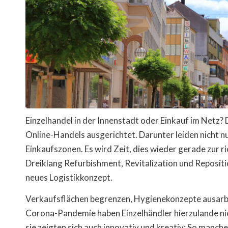
Einzelhandel in der Innenstadt oder Einkauf im Netz
Online-Handels ausgerichtet. Darunter leiden nicht n
Einkaufszonen. Es wird Zeit, dies wieder gerade zur r
Dreiklang Refurbishment, Revitalization und Repositio
neues Logistikkonzept.
Verkaufsflächen begrenzen, Hygienekonzepte ausarbe
Corona-Pandemie haben Einzelhändler hierzulande nic
sie zeigten sich auch innovativ und kreativ: So manc