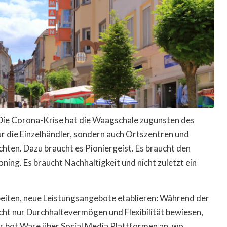
? Die Corona-Krise hat die Waagschale zugunsten des
ur die Einzelhändler, sondern auch Ortszentren und
ichten. Dazu braucht es Pioniergeist. Es braucht den
ning. Es braucht Nachhaltigkeit und nicht zuletzt ein
iten, neue Leistungsangebote etablieren: Während der
ht nur Durchhaltevermögen und Flexibilität bewiesen,
her bot Ware über Social Media Plattformen an, wo