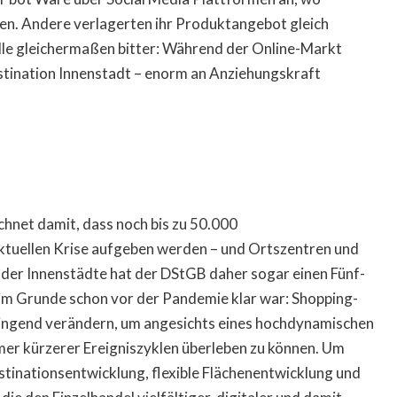
en. Andere verlagerten ihr Produktangebot gleich
 alle gleichermaßen bitter: Während der Online-Markt
stination Innenstadt – enorm an Anziehungskraft
net damit, dass noch bis zu 50.000
ktuellen Krise aufgeben werden – und Ortszentren und
der Innenstädte hat der DStGB daher sogar einen Fünf-
 im Grunde schon vor der Pandemie klar war: Shopping-
ringend verändern, um angesichts eines hochdynamischen
r kürzerer Ereigniszyklen überleben zu können. Um
estinationsentwicklung, flexible Flächenentwicklung und