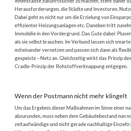
Innenstädte zukunftssicher zu machen, steht daher d
Herausforderungen, die Städte und Investoren, Nutz
Dabei geht es nicht nur um die Erzielung von Einspa
effizienter Heizungsanlagen etc. Daneben tritt zune
Immobilie in den Vordergrund. Das Gute dabei: Pluse
als sie selbst brauchen. Im Verbund lassen sich smart
miteinander vernetzen und passen sich dann als flexi
gespeiste – Netz an. Gleichzeitig wirkt das Prinzip d
Cradle-Prinzip der Rohstoffverknappung entgegen.
Wenn der Postmann nicht mehr klingelt
Um das Ergebnis dieser Maßnahmen im Sinne einer na
abzurunden, muss neben dem Gebäudebestand nun noch
zeitaufwändige und nicht gerade nachhaltige Einzelt