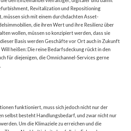
ie den Einzelhandel vielfältiger, digitaler und damit
Refurbishment, Revitalization und Repositioning
st, müssen sich mit einem durchdachten Asset-
simmobilien, die ihren Wert und ihre Resilienz über
ten wollen, müssen so konzipiert werden, dass sie
 dieser Basis werden Geschäfte vor Ort auch in Zukunft
r. Will heißen: Die reine Bedarfsdeckung rückt in den
uch für diejenigen, die Omnichannel-Services gerne
.
ionen funktioniert, muss sich jedoch nicht nur der
en selbst besteht Handlungsbedarf, und zwar nicht nur
l werden. Um die Klimaziele zu erreichen und die