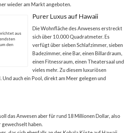
mer wieder am Markt angeboten.
Purer Luxus auf Hawaii
Die Wohnfläche des Anwesens erstreckt
erichtet aus
sich über 10.000 Quadratmeter. Es
nendsten
 um den
verfügt über sieben Schlafzimmer, sieben
Badezimmer, eine Bar, einen Billardraum,
einen Fitnessraum, einen Theatersaal und
vieles mehr. Zu diesem luxuriösen
Und auch ein Pool, direkt am Meer gelegen und
soll das Anwesen aber für rund 18 Millionen Dollar, also
er gewechselt haben.
s, das sich ebenfalls an der Kohala Küste auf Hawaii