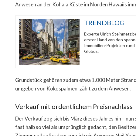
Anwesen an der Kohala Küste im Norden Hawaiis im
TRENDBLOG
Experte Ulrich Steinmetz b
erster Hand von den span
Immobilien-Projekten rund
Globus.
Grundstück gehören zudem etwa 1.000 Meter Strand. 
umgeben von Kokospalmen, zählt zu dem Anwesen.
Verkauf mit ordentlichem Preisnachlass
Der Verkauf zog sich bis März dieses Jahres hin – nun 
fast halb so viel als ursprünglich gedacht, den Besitz
Zimmer soll außerdem kürzlich ein Anwesen Neil Young