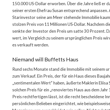
150.000 US-Dollar erworben. Über die Jahre ließ er 
seiner ersten Ehefrau Susan entsprechend anpassen. A
Starinvestor seine am Meer stehende Immobilie kaum m
stolzen Preis von 11 Millionen US-Dollar. Nachdem die
senkte der Investor den Preis um satte 30 Prozent. Da
wert, im Vergleich zu seinem ursprünglichen Preis wi
es verkauft werden.
Niemand will Buffetts Haus
Rund sechs Monate stand die Immobilie mit seinem ur
zum Verkauf. Ein Preis, der für ein Haus dieses Baujah
„sentimentalen Wert“ haben, äußerte Maklerin Eliisa 
solchen Preis für ein „renoviertes Haus aus dem Jahr 
Preis rechtfertigen lässt, ist die recht bescheidene
persönlichen Belieben eingerichtet, wie beispielsweise