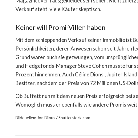
Magazincovern ausgekleidet sein sollen. Nicht zuletzt
Verkauf steht, viele Käufer skeptisch.
Keiner will Promi-Villen haben
Mit dem schleppenden Verkauf seiner Immobilie ist Buf
Persönlichkeiten, deren Anwesen schon seit Jahren le
Grund waren auch sie gezwungen, vom ursprünglichen
und Hedgefonds-Manager Steve Cohen musste für sei
Prozent hinnehmen. Auch Céline Dions „Jupiter Island
Besitzer, nachdem der Preis von 72 Millionen US-Doll
Ob Buffett nun mit dem neuen Preis erfolgreich bei se
Womöglich muss er ebenfalls wie andere Promis weit
Bildquellen: Jon Bilous / Shutterstock.com