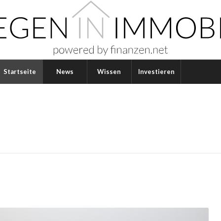
Startseite
News
Wissen
Investieren
MARKT: WARNUNGEN VOR EIN
1
2
3
WEITERLESEN