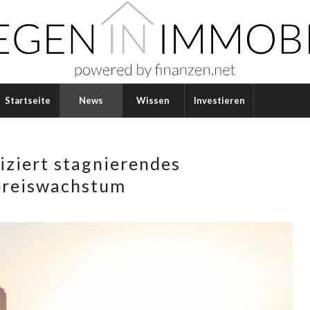
Startseite
News
Wissen
Investieren
iziert stagnierendes
preiswachstum